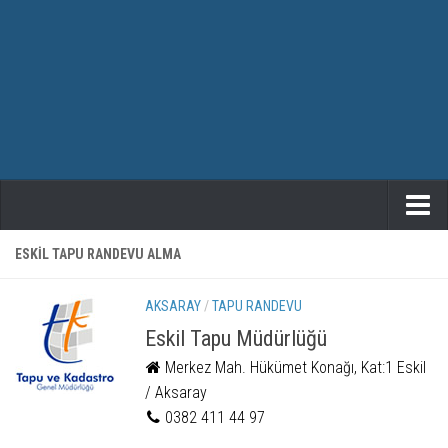
ANASAYFA
ESKIL TAPU RANDEVU ALMA
TAPU RANDEVU
AKSARAY
/
TAPU RANDEVU
Eskil Tapu Müdürlüğü
Merkez Mah. Hükümet Konağı, Kat:1 Eskil
/ Aksaray
0382 411 44 97