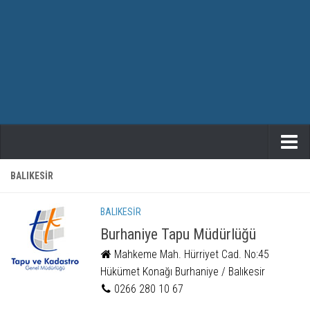
ANASAYFA
BALIKESIR
TAPU RANDEVU
BALIKESIR
Burhaniye Tapu Müdürlüğü
Mahkeme Mah. Hürriyet Cad. No:45
Hükümet Konağı Burhaniye / Balıkesir
0266 280 10 67