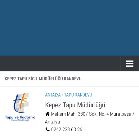
ANASAYFA
KEPEZ TAPU SICIL MÜDÜRLÜĞÜ RANDEVU
TAPU RANDEVU
ANTALYA
/
TAPU RANDEVU
Kepez Tapu Müdürlüğü
Meltem Mah. 3807 Sok. No: 4 Muratpaşa /
Antalya
0242 238 63 26